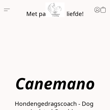
Met passie en liefde!
Canemano
Hondengedragscoach - Dog 